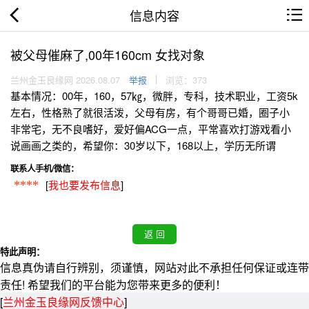
信息内容
被父母催麻了,00年160cm 女找对象
兰州金玉良缘网 2026.08.07
举报
浏览：373
基本情况：00年，160，57㎏，微胖，专科，技术职业，工资5k
左右，性格熟了就很活泼，父母有房，有个哥哥已婚，圈子小
非常宅，无不良嗜好，爱好偏ACG一点，平常喜欢打游戏看小
说画画之类的，希望你：30岁以下，168以上，学历无所谓
联系人手机/微信：
[
我也要发布信息
]
****
特此声明：
信息真伪请自行辨别，须谨慎，网站对此不承担任何保证或连带
责任! 希望我们的平台能为您带来更多的便利！
[
兰州金玉良缘网反馈中心
]